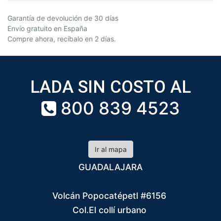
Garantía de devolución de 30 días
Envío gratuito en España
Compre ahora, recíbalo en 2 días.
LADA SIN COSTO AL
800 839 4523
Ir al mapa
GUADALAJARA
Volcán Popocatépetl #6156
Col.El collí urbano