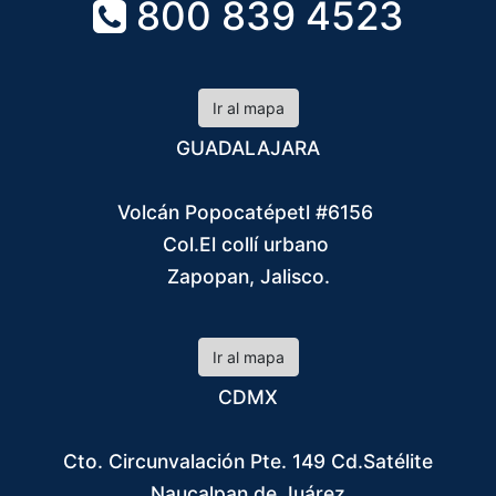
800 839 4523
Ir al mapa
GUADALAJARA
Volcán Popocatépetl #6156
Col.El collí urbano
Zapopan, Jalisco.
Ir al mapa
CDMX
Cto. Circunvalación Pte. 149 Cd.Satélite
Naucalpan de Juárez